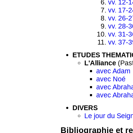
vv. 12-1
vv. 17-2
vv. 26-2
vv. 28-3
vv. 31-3
vv. 37-3
ETUDES THEMAT
L'Alliance
(Past
avec Adam
avec Noé
avec Abra
avec Abraha
DIVERS
Le jour du Seig
Bibliographie et r