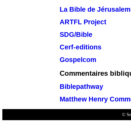
La Bible de Jérusalem
ARTFL Project
SDG/Bible
Cerf-editions
Gospelcom
Commentaires bibliq
Biblepathway
Matthew Henry Commen
© Se