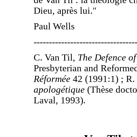
de Van Til : la théologie c
Dieu, après lui."
Paul Wells
---------------------------------
C. Van Til,
The Defence of
Presbyterian and Reformed
Réformée
42 (1991:1) ; R.
apologétique
(Thèse doctor
Laval, 1993).