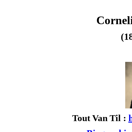
Cornel
(1
Tout Van Til :